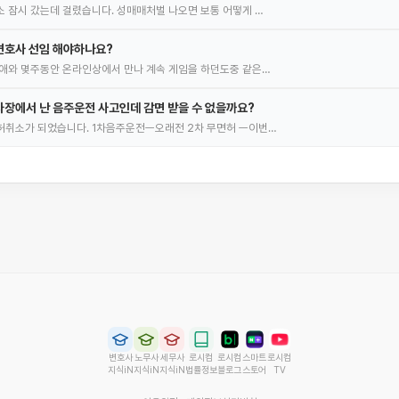
 잠시 갔는데 걸렸습니다. 성매매처벌 나오면 보통 어떻게 …
변호사 선임 해야하나요?
애와 몇주동안 온라인상에서 만나 계속 게임을 하던도중 같은…
장에서 난 음주운전 사고인데 감면 받을 수 없을까요?
허취소가 되었습니다. 1차음주운전ㅡ오래전 2차 무면허 ㅡ이번…
변호사
노무사
세무사
로시컴
로시컴
스마트
로시컴
지식iN
지식iN
지식iN
법률정보
블로그
스토어
TV