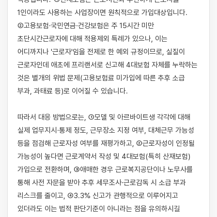
1인이라도 사용하는 사업장이면 원칙적으로 가입대상입니다. 
②고용보험·국민연금·건강보험은 주 15시간 미만 
초단시간근로자에 대해 적용제외 특례가 있으나, 이는 
어디까지나 '근로자'임을 전제로 한 예외 규정이므로, 실질이 
근로자인데 애초에 프리랜서로 신고해 4대보험 자체를 누락하는 
것은 별개의 위법 문제(고용보험료 미가입에 따른 추후 소급 
부과, 과태료 등)로 이어질 수 있습니다.

따라서 대응 방법으로는, ①모델 및 아르바이트생 각각에 대해 
실제 업무지시·통제 정도, 근무장소 지정 여부, 대체근무 가능성 
등을 점검해 근로자성 여부를 재평가하고, ②근로자성이 인정될 
가능성이 높다면 근로계약서 작성 및 4대보험(특히 산재보험) 
가입으로 전환하며, ③애매한 경우 근로복지공단이나 노무사를 
통해 사전 자문을 받아 추후 세무조사·근로감독 시 소급 부과 
리스크를 줄이고, ④3.3% 신고가 관행적으로 이루어지고 
있더라도 이는 법적 판단기준이 아니라는 점을 유의하시길 