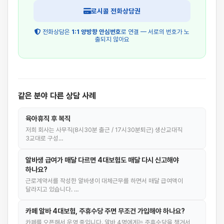
로시콜 전화상담권
전화상담은
1:1 양방향 안심번호
로 연결 — 서로의 번호가 노
출되지 않아요
같은 분야 다른 상담 사례
육아휴직 후 복직
저희 회사는 사무직(8시30분 출근 / 17시30분퇴근) 생산교대직
3교대로 구성…
알바생 급여가 매달 다르면 4대보험도 매달 다시 신고해야
하나요?
근로계약서를 작성한 알바생이 대체근무를 하면서 매달 급여액이
달라지고 있습니다. …
카페 알바 4대보험, 주휴수당 주면 무조건 가입해야 하나요?
카페를 오픈해서 운영 중입니다. 알바 4명에게는 주휴수당을 챙겨서