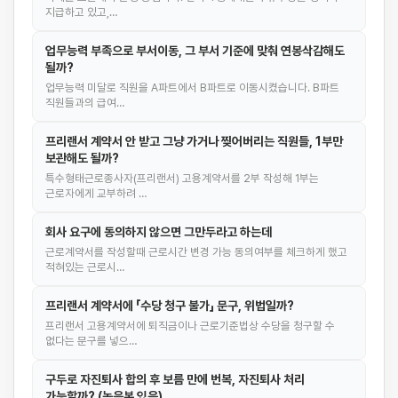
지급하고 있고,…
업무능력 부족으로 부서이동, 그 부서 기준에 맞춰 연봉삭감해도
될까?
업무능력 미달로 직원을 A파트에서 B파트로 이동시켰습니다. B파트
직원들과의 급여…
프리랜서 계약서 안 받고 그냥 가거나 찢어버리는 직원들, 1부만
보관해도 될까?
특수형태근로종사자(프리랜서) 고용계약서를 2부 작성해 1부는
근로자에게 교부하려 …
회사 요구에 동의하지 않으면 그만두라고 하는데
근로계약서를 작성할때 근로시간 변경 가능 동의여부를 체크하게 했고
적혀있는 근로시…
프리랜서 계약서에 「수당 청구 불가」 문구, 위법일까?
프리랜서 고용계약서에 퇴직금이나 근로기준법상 수당을 청구할 수
없다는 문구를 넣으…
구두로 자진퇴사 합의 후 보름 만에 번복, 자진퇴사 처리
가능할까? (녹음본 있음)