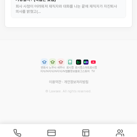
회사 사정이 어려워져 재직자와 대화를 나눈 끝에 재직자가 자진퇴사
의사를 밝혔고(…
변호사
노무사
세무사
로시컴
로시컴
스마트
로시컴
지식iN
지식iN
지식iN
법률정보
블로그
스토어
TV
이용약관
·
개인정보처리방침
© Lawsee. All rights reserved.