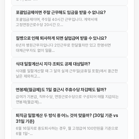
포괄임금제이면 주말 근무해도 임금을 받을 수 없나요?
포괄임금제이며, 주5일 40시간 근무입니다. 계약서에
고정연장근로수당 20시간 으…
질병으로 인해 퇴사하게 되면 실업급여 받을 수 있나요?
6년차 병원근무자입니다 2인근무로 한달월차만 있고 한명쉬면
대체근무자도 없이 일을…
식대 일할계산시 지각·조퇴도 공제 대상일까?
식대를 일할계산할 때 그 달의 실제 근무일(공휴일 포함)에서 결근한
날은 제외하고…
연봉제(월급제)도 1일 결근시 주휴수당 차감해도 될까?
급여가 기본급, 직무수당, 연장근로수당으로 구성되어 매월 지급되는
연봉제(월급제)…
퇴직금 일할계산 두 방식 중 어느 것이 맞을까? (30일 기준 vs
31일 기준)
6월 16일자로 중도퇴사하는 경우, 월 고정급여 100만원을 기준으로
6월 1일~…