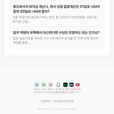
중도퇴사자 퇴직금 계산시, 퇴사 당월 일할계산은 31일로 나눠야
할까 30일로 나눠야 할까?
6월 16일자로 중도퇴사하는 경우, 월 고정급여 100만원을 기준으로
퇴직금 산정…
업무 역량이 부족해서 야근한다면 수당은 안받아도 되는 건가요?
밀린 임금지급을 약속한 시간 이후에서야 공지를 한 것에 대해 회사의
책임을 물을 …
변호사
노무사
세무사
로시컴
로시컴
스마트
로시컴
지식iN
지식iN
지식iN
법률정보
블로그
스토어
TV
이용약관
·
개인정보처리방침
© Lawsee. All rights reserved.