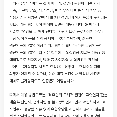
고의·과실을 의미하는 것이 아니라, 경영상 판단에 따른 자재 
부족, 주문량 감소, 시설 점검, 매출 부진에 따른 임시 휴업 등 
사용자의 세력범위 안에서 발생한 경영장애까지 폭넓게 포함되는 
것으로 해석되는 것이 판례의 일반적 태도입니다. ③ 따라서 
단순히 "영업을 못 하게 됐다"는 사정만으로 근로자에게 아무런 
보상 없이 임금을 전액 공제하는 것은 부당하며, 최소한 
평균임금의 70% 이상은 지급되어야 합니다(다만 통상임금이 
평균임금의 70%보다 낮은 경우에는 통상임금 지급도 가능). ④ 
예외적으로 천재지변, 방화 등 사용자의 세력범위를 완전히 
벗어난 불가항력적 사유로 휴업하는 경우에는 휴업수당 지급 
의무가 면제될 수 있으나, 단순 매출 부진이나 영업상 사정은 
대체로 불가항력으로 인정받기 어렵습니다.

따라서 대응 방법으로는, ① 휴업의 구체적 원인이 무엇인지(단순 
매출 부진인지, 천재지변 등 불가항력인지) 먼저 확인하시고, ② 
사업주가 정당한 사유 없이 휴업수당을 지급하지 않거나 임금을 
전액 삭감한다면 이는 임금체불에 해당해 관할 고용노동청에 