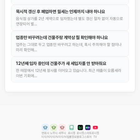
묵시적 갱신 후 폐업하면 월세는 언제까지 내야 하나요
음식점 상가를 2년 계약으로 임차했는데 별도 갱신 절차 없이 자동으로
연장되어 벌…
업종만 바꾸려는데 건물주랑 계약상 뭘 확인해야 하나요
업주는 그대로 두고 업종만 바꾸려고 하는데, 혹시 주의해야 할 점이나
미리 확인해…
12년째 임차 중인데 건물주가 새 세입자를 안 받아줘요
한 매장에서 12년째 장사를 이어오고 있습니다. 최근 매출이 오름세라
이번 기회에…
변호사
노무사
세무사
로시컴
로시컴
스마트
로시컴
지식iN
지식iN
지식iN
법률정보
블로그
스토어
TV