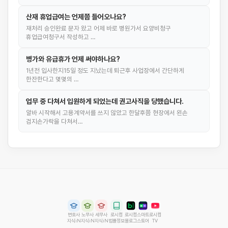
산재 휴업급여는 언제쯤 들어오나요?
재처리 승인완료 문자 왔고 어제 바로 병원가서 요양비청구
휴업급여청구서 작성하고 …
병가와 유급휴가 언제 써야하나요?
1년전 입사한지15일 정도 지났는데 퇴근후 사업장에서 간단하게
한잔한다고 몇몇의 …
업무 중 다쳐서 입원하게 되었는데 권고사직을 당했습니다.
알바 시작해서 고용계약서를 쓰지 않았고 한달후쯤 현장에서 왼손
검지손가락을 다쳐서…
변호사
노무사
세무사
로시컴
로시컴
스마트
로시컴
지식iN
지식iN
지식iN
법률정보
블로그
스토어
TV