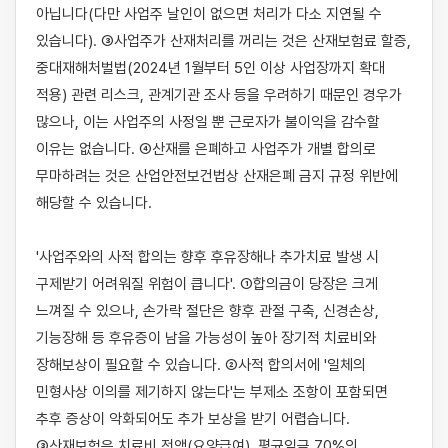
아닙니다(다만 사업주 날인이 없으면 처리가 다소 지연될 수 
있습니다). ③사업주가 산재처리를 꺼리는 것은 산재보험료 할증, 
중대재해처벌법(2024년 1월부터 5인 이상 사업장까지 확대 
적용) 관련 리스크, 관계기관 조사 등을 우려하기 때문인 경우가 
많으나, 이는 사업주의 사정일 뿐 근로자가 불이익을 감수할 
이유는 없습니다. ④산재를 은폐하고 사업주가 개별 합의로 
무마하려는 것은 산업안전보건법상 산재은폐 금지 규정 위반에 
해당할 수 있습니다.

'사업주와의 사적 합의는 향후 후유장해나 추가치료 발생 시 
구제받기 어려워질 위험이 큽니다'. ①합의금이 당장은 크게 
느껴질 수 있으나, 손가락 절단은 향후 관절 구축, 신경손상, 
기능장해 등 후유증이 남을 가능성이 높아 장기적 치료비와 
장해보상이 필요할 수 있습니다. ②사적 합의서에 '일체의 
민형사상 이의를 제기하지 않는다'는 부제소 조항이 포함되면 
추후 증상이 악화되어도 추가 보상을 받기 어렵습니다. 
③산재보험은 치료비 전액(요양급여), 평균임금 70%의 