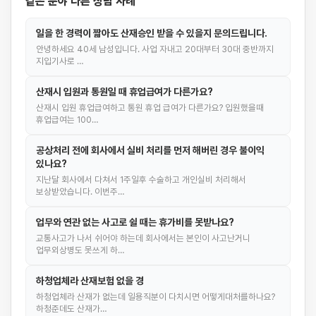
같은 분야 다른 상담 사례
일을 한 경력이 짧아도 산재승인 받을 수 있을지 문의드립니다.
안녕하세요 40세 남성입니다. 사업 자내고 20대부터 30대 중반까지
지입기사로 …
산재시 입원과 통원일 때 휴업급여가 다른가요?
산재시 입원 휴업급여하고 통원 휴업 급여가 다른가요? 입원했을때
휴업급여는 100…
공상처리 전에 회사에서 실비 처리를 먼저 해버린 경우 불이익
있나요?
지난달 회사에서 다쳐서 1주일후 수술하고 개인실비 처리해서
보상받았습니다. 이번주…
업무와 연관 없는 사고로 쉴 때는 휴가비를 못받나요?
교통사고가 나서 쉬어야 하는데 회사에서는 본인이 사고난거니
업무외상병도 못쓰게 하…
하청업체라 산재보험 없을 경
하청업체라 산재가 없는데 일용직분이 다치시면 어떻게대처를하나요?
하청준데도 산재가…