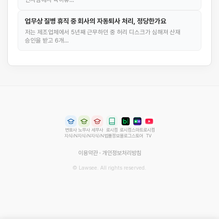
업무상 질병 휴직 중 회사의 자동퇴사 처리, 정당한가요
저는 제조업체에서 5년째 근무하던 중 허리 디스크가 심해져 산재
승인을 받고 6개…
변호사
노무사
세무사
로시컴
로시컴
스마트
로시컴
지식iN
지식iN
지식iN
법률정보
블로그
스토어
TV
이용약관
·
개인정보처리방침
© Lawsee. All rights reserved.