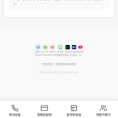
1…
변호사
노무사
세무사
로시컴
로시컴
스마트
로시컴
지식iN
지식iN
지식iN
법률정보
블로그
스토어
TV
이용약관
·
개인정보처리방침
© Lawsee. All rights reserved.
즉시상담
전화상담권
온라인상담
전문가찾기