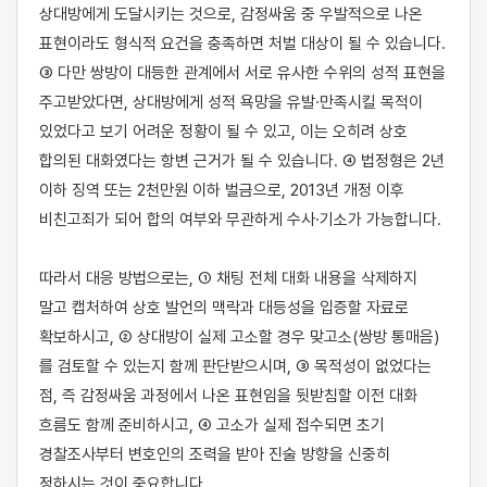
상대방에게 도달시키는 것으로, 감정싸움 중 우발적으로 나온 
표현이라도 형식적 요건을 충족하면 처벌 대상이 될 수 있습니다. 
③ 다만 쌍방이 대등한 관계에서 서로 유사한 수위의 성적 표현을 
주고받았다면, 상대방에게 성적 욕망을 유발·만족시킬 목적이 
있었다고 보기 어려운 정황이 될 수 있고, 이는 오히려 상호 
합의된 대화였다는 항변 근거가 될 수 있습니다. ④ 법정형은 2년 
이하 징역 또는 2천만원 이하 벌금으로, 2013년 개정 이후 
비친고죄가 되어 합의 여부와 무관하게 수사·기소가 가능합니다.

따라서 대응 방법으로는, ① 채팅 전체 대화 내용을 삭제하지 
말고 캡처하여 상호 발언의 맥락과 대등성을 입증할 자료로 
확보하시고, ② 상대방이 실제 고소할 경우 맞고소(쌍방 통매음)
를 검토할 수 있는지 함께 판단받으시며, ③ 목적성이 없었다는 
점, 즉 감정싸움 과정에서 나온 표현임을 뒷받침할 이전 대화 
흐름도 함께 준비하시고, ④ 고소가 실제 접수되면 초기 
경찰조사부터 변호인의 조력을 받아 진술 방향을 신중히 
정하시는 것이 중요합니다.
