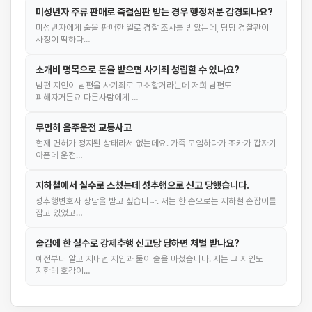
미성년자 주류 판매로 즉결심판 받는 경우 행정처분 감경되나요?
미성년자에게 술을 판매한 일로 경찰 조사를 받았는데, 담당 경찰관이
사정이 딱하다…
소개비 명목으로 돈을 받으면 사기죄 성립할 수 있나요?
남편 지인이 남편을 사기죄로 고소할거라는데 저희 남편도
피해자거든요 다른사람에게 …
무면허 음주운전 교통사고
현재 면허가 정지된 상태라서 없는데요. 가족 모임하다가 조카가 갑자기
아픈데 운전…
지하철에서 실수로 스쳤는데 성추행으로 신고 당했습니다.
성추행변호사 상담을 받고 싶습니다. 저는 한 손으로는 지하철 손잡이를
잡고 있었고…
술김에 한 실수로 강제추행 신고당 당하면 처벌 받나요?
예전부터 알고 지내던 지인과 둘이 술을 마셨습니다. 저는 그 지인도
저한테 호감이…