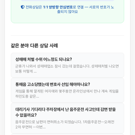
전화상담은
1:1 양방향 안심번호
로 연결 — 서로의 번호가 노
출되지 않아요
같은 분야 다른 상담 사례
성매매 처벌 수위 어느정도 되나요?
군휴가 나와서 성매매업소 잠시 갔는데 걸렸습니다. 성매매처벌 나오면
보통 어떻게 …
통매음 고소당했는데 변호사 선임 해야하나요?
게임을 통해 알게된 여자애와 몇주동안 온라인상에서 만나 계속 게임을
하던도중 같은…
대리기사 기다리다 주차장에서 난 음주운전 사고인데 감면 받을
수 없을까요?
음주운전으로 남편이 면허취소가 되었습니다. 1차음주운전ㅡ오래전
2차 무면허 ㅡ이번…