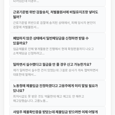
되어있는데 이경우…
근로기준법 위반 검찰송치, 처벌불원서에 비밀유지조항 넣어도
될까?
근로기준법 위반으로 검찰에 송치된 상태에서, 피해 당사자 본인이
검찰에 처벌불원서…
폐업하지 않은 상태에서 일반체당금을 신청하면 받을 수
있을까요?
임금체불로 인해 몇개월동안 진행해서 현재 확정판결까지 나오고
소액체당금 신청하려고…
일하면서 실수했다고 월급을 안 줄 경우 신고 가능한가요?
제가 일하면서 실수한 건이 있었는데 그걸로 상사가 게속 협박하면서
대표한테 말해서…
노동청에 체불임금 진정하겠다고 고용주에게 미리 알릴 필요가
있나요?
최저시급도 못 받은 것도 억울한데 해고 예고도 안 해주고
해고당했습니다. 고용노동…
사업주 체불확인증을 받았는데 체불임금 받으려면 이제 어떻게