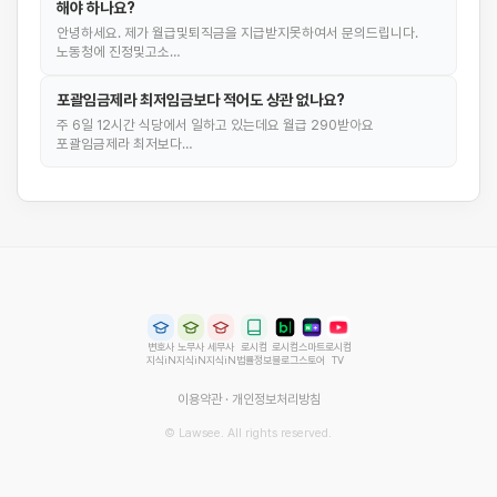
해야 하나요?
안녕하세요. 제가 월급및퇴직금을 지급받지못하여서 문의드립니다.
노동청에 진정및고소…
포괄임금제라 최저임금보다 적어도 상관 없나요?
주 6일 12시간 식당에서 일하고 있는데요 월급 290받아요
포괄임금제라 최저보다…
변호사
노무사
세무사
로시컴
로시컴
스마트
로시컴
지식iN
지식iN
지식iN
법률정보
블로그
스토어
TV
이용약관
·
개인정보처리방침
© Lawsee. All rights reserved.