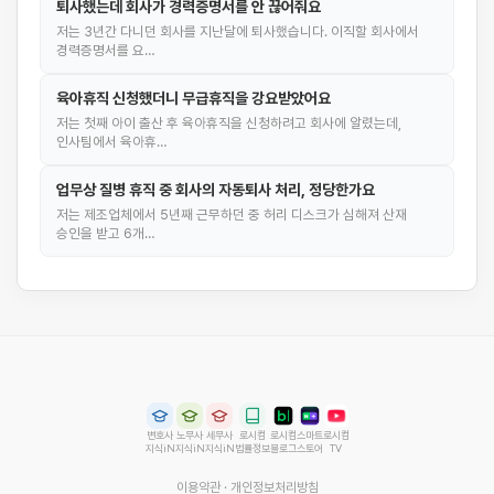
퇴사했는데 회사가 경력증명서를 안 끊어줘요
저는 3년간 다니던 회사를 지난달에 퇴사했습니다. 이직할 회사에서
경력증명서를 요…
육아휴직 신청했더니 무급휴직을 강요받았어요
저는 첫째 아이 출산 후 육아휴직을 신청하려고 회사에 알렸는데,
인사팀에서 육아휴…
업무상 질병 휴직 중 회사의 자동퇴사 처리, 정당한가요
저는 제조업체에서 5년째 근무하던 중 허리 디스크가 심해져 산재
승인을 받고 6개…
변호사
노무사
세무사
로시컴
로시컴
스마트
로시컴
지식iN
지식iN
지식iN
법률정보
블로그
스토어
TV
이용약관
·
개인정보처리방침