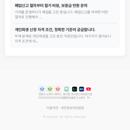
폐업신고 절차부터 철거 비용, 보증금 반환 문의
가게를 운영하다가 폐업을 고민 중입니다. 폐업신고를 하려면 어떤
절차로 진행해야 …
개인회생 신청 자격 조건, 정확한 기준이 궁금합니다.
부채 문제로 개인회생을 고민 중인 직장인입니다. 여기저기 알아보니
자격 조건에 대…
변호사
노무사
세무사
로시컴
로시컴
스마트
로시컴
지식iN
지식iN
지식iN
법률정보
블로그
스토어
TV
이용약관
·
개인정보처리방침
© Lawsee. All rights reserved.