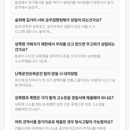
술집에서 친구들이랑 술을 먹다가 옆테이블 여자분들이 괜찮아서 같이
합석해서 놀았거…
술취해 길거리 시비 공무집행방해가 성립이 되는건가요?
술에 만취한 상태엿고, 길거리에서 잠들어 있던 저를 누가
신고했나봅니다. 술에 깨…
성폭행 가해자가 재판에서 무죄를 선고 받으면 무고죄가 성립되는
건가요?
동생이 수년전 성폭행을 당하려다 손을 크게 다쳐서 상대방을
고소하였습니다. 1심에…
난폭운전보복운전 혐의 받을 시 대처방법
최근에 운전하다가 한 차가 깜빡이를 안틀고 들어오는 바람에 사고가 날
뻔 했거든요…
성폭행과 폭행은 각각 별개 고소장을 경찰서에 제출해야 되나요?
성폭행 고소를 했는데 폭행만 당한 건은 폭행으로 따로 고소장을
제출하면 되나요? …
허위 견적서를 증거자료로 제출한 경우 형사고발이 가능할까요?
건물수리와 관련해서 민사소송 중인데 피고측이 견적서를 허위로