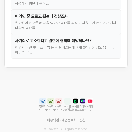
작성해서 법원에 증거…
마약인 줄 모르고 폈는데 경찰조사
얼마전에 친구들과 술을 먹다가 담배를 피려고 나왔는데 한친구가 먼저
나와서 담배를…
사기죄로 고소한다고 말한게 협박에 해당되나요?
친구가 작년 부터 조금씩 돈을 빌려갔는데 그게 6천만원 정도 됩니다.
하루 하루 …
변호사
노무사
세무사
로시컴
로시컴
스마트
로시컴
지식iN
지식iN
지식iN
법률정보
블로그
스토어
TV
이용약관
·
개인정보처리방침
© Lawsee. All rights reserved.