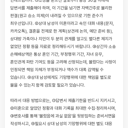
안내드립니다. ①소장을 받으신 날로부터 통상 30일 이내에 
답변서를 제출해야 하며, 이 기간을 넘기면 자백간주로 불리한 
판결(원고 승소 의제)이 내려질 수 있으므로 기한 준수가 
최우선입니다. ②상대 남성이 미혼이라고 속인 대화 내용(문자, 
카카오톡), 결혼을 전제로 한 계획(상견례 논의, 예단 준비 등), 
상대방 가족이나 지인이 두 분의 관계를 알고도 별다른 제지가 
없었던 정황 등을 자료로 정리해두시기 바랍니다. ③상간자 소송 
손해배상액은 통상 혼인 기간, 부정행위 기간, 자녀 유무, 
혼인관계 파탄 기여도 등을 고려해 산정되는데, 몰랐다는 사정이 
인정되면 책임 자체가 부정되거나 액수가 대폭 감액될 수 
있습니다. ④상대 남성에게도 기망행위에 대한 책임을 별도로 
물을 수 있는지 함께 검토할 필요가 있습니다.

따라서 대응 방법으로는, ①답변서 제출기한을 반드시 지키시고, 
②미혼으로 알았던 정황과 대화 기록을 최대한 수집·정리하시며, 
③변호사를 통해 '몰랐음에 과실 없음'을 뒷받침하는 준비서면을 
작성하시고, ④필요시 상대 남성의 기망행위에 대한 별도 대응