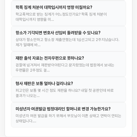
학폭 징계 처분이 대학입시까지 영향 미칠까요?
학교폭력으로 받는 징계가 어느정도인가요? 학폭 징계 처분이
대학입시까지 영향을 미…
항소가 기각되면 변호사 선임비 돌려받을 수 있나요?
상대가 항소만하고 항소장 제출안했는데 1심선고되고 2주지났습니다.
제가 일떄메 바…
재판 출석 자료는 전자우편으로 못하나요?
검찰에 넘겨져서 재판받아야된다고 문자왔었는데 법원에서 보내는
우편물은 2주정도 걸…
형사 재판은 보통 얼마나 걸리나요?
피고인은 보통 몇 시간 정도 재판을 하나요? 내일 첫 공판인데 바로
결과가 나오는…
미성년자 여권발급 법정대리인 할머니로 변경 가능한가요?
미성년자 여권 발급을 하기 위해서 부모님이 이혼 상태고 연락이 안되는
상태입니다.…