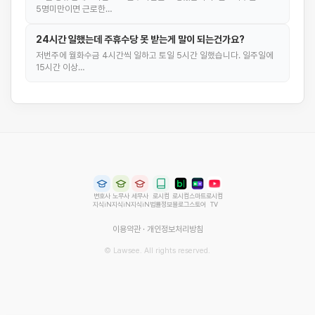
5명미만이면 근로한…
24시간 일했는데 주휴수당 못 받는게 말이 되는건가요?
저번주에 월화수금 4시간씩 일하고 토일 5시간 일했습니다. 일주일에
15시간 이상…
변호사
노무사
세무사
로시컴
로시컴
스마트
로시컴
지식iN
지식iN
지식iN
법률정보
블로그
스토어
TV
이용약관
·
개인정보처리방침
© Lawsee. All rights reserved.