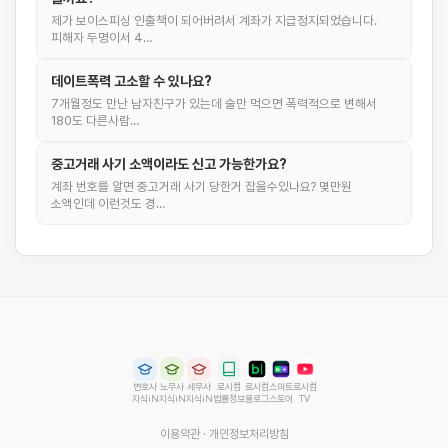
제가 보이스피싱 인출책이 되어버려서 계좌가 지급정지되었습니다.
피해자 두명이서 4…
데이트폭력 고소할 수 있나요?
7개월정도 만난 남자친구가 있는데 술만 먹으면 폭력적으로 변해서
180도 다른사람…
중고거래 사기 소액이라도 신고 가능한가요?
계좌 번호를 알면 중고거래 사기 당한거 잡을수있나요? 몇만원
소액인데 이런것도 경…
변호사
노무사
세무사
로시컴
로시컴
스마트
로시컴
지식iN
지식iN
지식iN
법률정보
블로그
스토어
TV
이용약관
·
개인정보처리방침