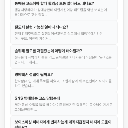
통매음 고소취하 할때 합의금 보통 얼마정도 내나요?
랜덤채팅하다가 상대방한테 야한사진이랑 패드립을 몇번 보냈는데
통매음으로 고소 당했…
절도죄 실형 가능성 얼마나 되나요?
현재 강제추행죄로 집행유예선고받고 상고해서 집행유예기간은
아니구요. 예전에 자전거…
술취해 절도를 저질렀는데 어떻게 해야할까?
친구들과 새벽까지 술을 먹고 골목길을 지나가는데 식당문이 열려있는
겁니다. 그래서…
명예훼손 성립이 될까요?
한사람(지인)에게 폭로를 하였고, 그 한사람이 제 주변인에게 이야기를
하고 있습니…
SNS 명예훼손 고소 당했는데
제가 항상 수업을 들을 때마다 여학생에게만 잘해주는 교수님이 계시고
그애들한테만 …
보이스피싱 피해자에게 변제하는게 계좌지급정지 해지에 도움이
될까요?