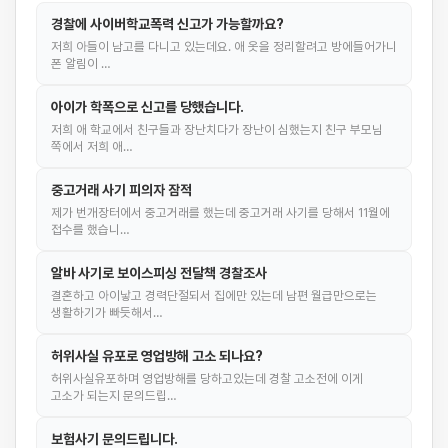
경찰에 사이버학교폭력 신고가 가능할까요?
저희 아들이 남고를 다니고 있는데요. 애 옷을 정리할려고 방에들어가니
폰 알림이 …
아이가 학폭으로 신고를 당했습니다.
저희 애 학교에서 친구들과 장난치다가 장난이 심했는지 친구 부모님
쪽에서 저희 애…
중고거래 사기 피의자 잠적
제가 번개장터에서 중고거래를 했는데 중고거래 사기를 당해서 11월에
접수를 했습니…
알바 사기로 보이스피싱 전달책 경찰조사
결혼하고 아이낳고 경력단절되서 집에만 있는데 남편 월급만으로는
생활하기가 빠듯해서…
허위사실 유포로 영업방해 고소 되나요?
허위사실유포하며 영업방해를 당하고있는데 경찰 고소전에 이게
고소가 되는지 문의드립…
보험사기 문의드립니다.