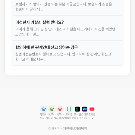
보험사기의 혐의가 인정 되는 부분이 궁금합니다. 보험사기 초범은
형벌이 어떻게 되…
미성년자 카찰죄 실형 받나요?
아이가 올해 고3 곧 성인이에요. 지하철을 타고가다가 사진을 찍었던
모양인데 그걸…
합의하에 한 관계인데 신고 당하는 경우
성범죄전문변호사 알아보고 있습니다. 합의하에 한 관계인데 신고
한다고 하네요 너무…
변호사
노무사
세무사
로시컴
로시컴
스마트
로시컴
지식iN
지식iN
지식iN
법률정보
블로그
스토어
TV
이용약관
·
개인정보처리방침