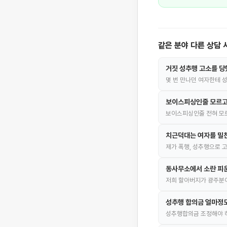
같은 분야 다른 상담 
거짓 성추행 고소를 당
몇 번 만나던 여자한테 
보이스피싱인줄 모르고
보이스피싱인줄 전혀 모르
치근덕대는 여자를 밀
제가 폭행, 성추행으로 
동사무소에서 소란 피운
저희 할아버지가 광주분이
성추행 합의금 얼마정도
성추행합의금 조정해야 하