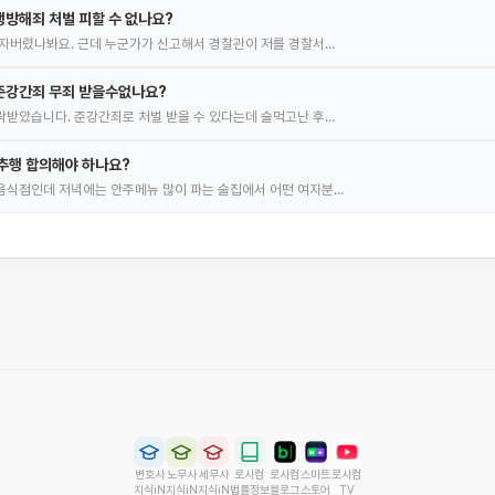
방해죄 처벌 피할 수 없나요?
자버렸나봐요. 근데 누군가가 신고해서 경찰관이 저를 경찰서…
준강간죄 무죄 받을수없나요?
받았습니다. 준강간죄로 처벌 받을 수 있다는데 술먹고난 후…
추행 합의해야 하나요?
음식점인데 저녁에는 안주메뉴 많이 파는 술집에서 어떤 여자분…
변호사
노무사
세무사
로시컴
로시컴
스마트
로시컴
지식iN
지식iN
지식iN
법률정보
블로그
스토어
TV