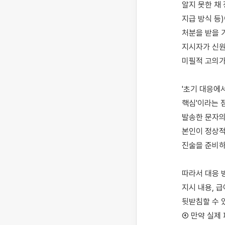
알지 못한 채 
지급 방식 등
처분을 받을 
지시자가 신원
미필적 고의가
'초기 대응에
핵심'이라는 점
발송한 문자의
본인이 정상적
진술을 준비하
따라서 대응 
지시 내용, 
뒷받침할 수 
④ 만약 실제