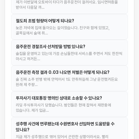
제가 이번달에 오토바이 타다가 음주운전이 걸려서요. 임시면허증을
받아서 다음달 까…
절도죄 초범 형량이 어떻게 되나요?
늦은 저녁에 집에 돌아오는 길이었습니다. 친구와 함께 있었고,
골목길에서 술에 취…
음주운전 경찰조사 선처받을 방법 있나요?
술집을 운영하고 있는데 가끔 손님들한테 서비스를 주면서 저도 한잔씩
마시고 하거든…
음주운전 측정 결과 0.03 나오면 처벌은 어떻게 되나요?
술 진짜 소주 반병 밖에 안먹어서 1도 안취하길래 그냥 운전했거든요
원래 제 주량…
투자사기 대포통장 명의인 상대로 소송할 수 있나요?
리딩 주식투자사기 당했습니다. 범인들은 현재 잡혀서 재판중에
있습니다. 제가 입금…
성추행 사건에 연루됐는데 수원변호사 선임하면 도움받을 수
있나요?
지금 제가 성추행으로 엮어 있어서 곤란한 상황이라서요. 빨리