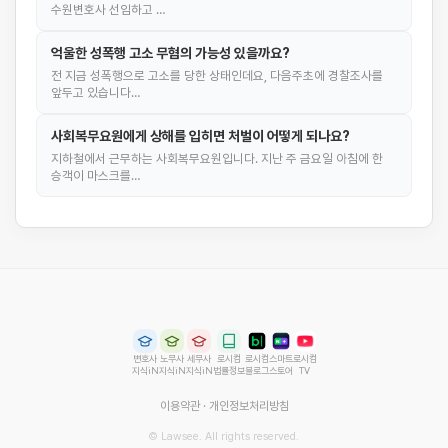
수원변호사 선임하고 …
억울한 성폭행 고소 무혐의 가능성 있을까요?
전 지금 성폭행으로 고소를 당한 상태인데요, 다음주초에 경찰조사를
앞두고 있습니다…
사회복무요원에게 상해를 입히면 처벌이 어떻게 되나요?
지하철에서 근무하는 사회복무요원입니다. 지난 주 금요일 아침에 한
승객이 마스크를…
변호사
노무사
세무사
로시컴
로시컴
스마트
로시컴
지식iN
지식iN
지식iN
법률정보
블로그
스토어
TV
이용약관
·
개인정보처리방침
© Lawsee. All rights reserved.