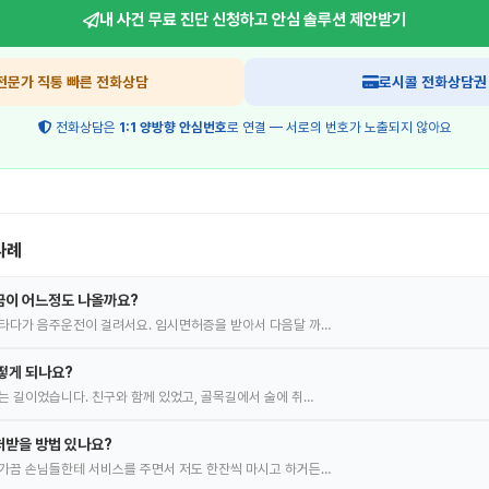
내 사건 무료 진단 신청하고
안심 솔루션 제안받기
전문가 직통 빠른 전화상담
로시콜 전화상담권
전화상담은
1:1 양방향 안심번호
로 연결 — 서로의 번호가 노출되지 않아요
사례
금이 어느정도 나올까요?
타다가 음주운전이 걸려서요. 임시면허증을 받아서 다음달 까…
떻게 되나요?
는 길이었습니다. 친구와 함께 있었고, 골목길에서 술에 취…
처받을 방법 있나요?
가끔 손님들한테 서비스를 주면서 저도 한잔씩 마시고 하거든…