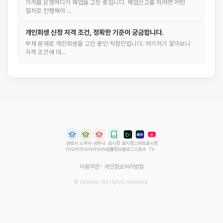
가게를 운영하다가 폐업을 고민 중입니다. 폐업신고를 하려면 어떤
절차로 진행해야 …
개인회생 신청 자격 조건, 정확한 기준이 궁금합니다.
부채 문제로 개인회생을 고민 중인 직장인입니다. 여기저기 알아보니
자격 조건에 대…
변호사
노무사
세무사
로시컴
로시컴
스마트
로시컴
지식iN
지식iN
지식iN
법률정보
블로그
스토어
TV
이용약관
·
개인정보처리방침
© Lawsee. All rights reserved.