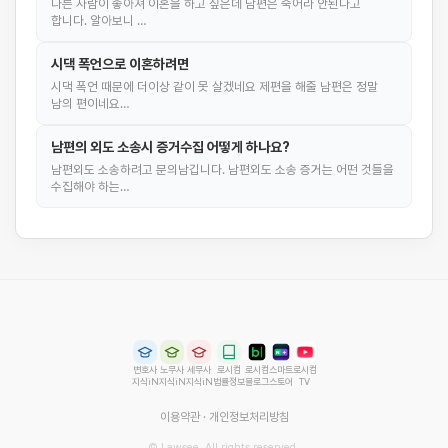
다른 사람이 좋아져 이혼을 하고 싶은데 남편은 죽어라 안된다고
합니다. 알아보니 …
시댁 폭언으로 이혼하려면
시댁 폭언 때문에 더이상 같이 못 살겠네요 제편을 해줄 남편은 정말
남의 편이네요…
남편의 외도 소송시 증거수집 어떻게 하나요?
남편외도 소송하려고 문의남깁니다. 남편외도 소송 증거는 어떤 것들을
수집해야 하는…
변호사
노무사
세무사
로시컴
로시컴
스마트
로시컴
지식iN
지식iN
지식iN
법률정보
블로그
스토어
TV
이용약관
·
개인정보처리방침
© Lawsee. All rights reserved.