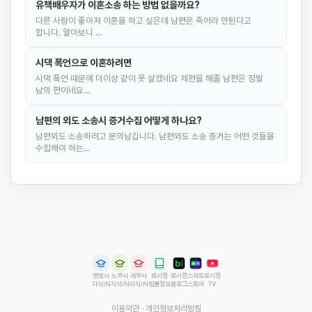
유책배우자가 이혼소송 하는 방법 없을까요?
다른 사람이 좋아져 이혼을 하고 싶은데 남편은 죽어라 안된다고
합니다. 알아보니 …
시댁 폭언으로 이혼하려면
시댁 폭언 때문에 더이상 같이 못 살겠네요 제편을 해줄 남편은 정말
남의 편이네요…
남편의 외도 소송시 증거수집 어떻게 하나요?
남편외도 소송하려고 문의남깁니다. 남편외도 소송 증거는 어떤 것들을
수집해야 하는…
변호사
노무사
세무사
로시컴
로시컴
스마트
로시컴
지식iN
지식iN
지식iN
법률정보
블로그
스토어
TV
이용약관
·
개인정보처리방침