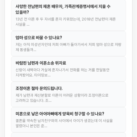
사망한 전남편의 재혼 배우자, 가족관계증명서에서 지울 수
있을까?
13년 전 이혼 후 두 자녀를 혼자 키워왔는데, 2018년 전남편이 재혼
사실을 …
엄마 성으로 바꿀 수 있나요?
저는 아직 미성년자인데 저희 아빠가 돌아가셔서 저희 엄마 성으로 저랑
제 동생들까…
바람핀 남편과 이혼소송 위자료
신랑이 새벽마다 거실에 혼자나가서 전화를 하는 거를 한달동안
지켜봤어요. 타이밍보…
조정이혼 절차 문의드립니다.
제가 남편과 재산분할로 이혼이 어려운 상황이라 조정이혼으로
고려하고 있습니다. 조…
미혼으로 낳은 아이아빠에게 양육비 청구할 수 있나요?
결혼을 약속한 남자친구와의 사이에서 아이가 생겼는데 이 사실을
알렸더니 본인은 준…