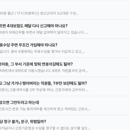
0분 출근 / 17시30분퇴근) 생산교대직 3교대로 구성…
르면 4대보험도 매달 다시 신고해야 하나요?
생이 대체근무를 하면서 매달 급여액이 달라지고 있습니다. …
주휴수당 주면 무조건 가입해야 하나요?
입니다. 알바 4명에게는 주휴수당을 챙겨서 지급하고 있고,…
이동, 그 부서 기준에 맞춰 연봉삭감해도 될까?
A파트에서 B파트로 이동시켰습니다. B파트 직원들과의 급여…
고 그냥 가거나 찢어버리는 직원들, 1부만 보관해도 될까?
서) 고용계약서를 2부 작성해 1부는 근로자에게 교부하려 …
 않으면 그만두라고 하는데
근로시간 변경 가능 동의여부를 체크하게 했고 적혀있는 근로시…
당 청구 불가」 문구, 위법일까?
퇴직금이나 근로기준법상 수당을 청구할 수 없다는 문구를 넣으…