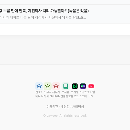
 보름 만에 번복, 자진퇴사 처리 가능할까? (녹음본 있음)
직자와 대화를 나눈 끝에 재직자가 자진퇴사 의사를 밝혔고(…
변호사
노무사
세무사
로시컴
로시컴
스마트
로시컴
지식iN
지식iN
지식iN
법률정보
블로그
스토어
TV
이용약관
·
개인정보처리방침
© Lawsee. All rights reserved.