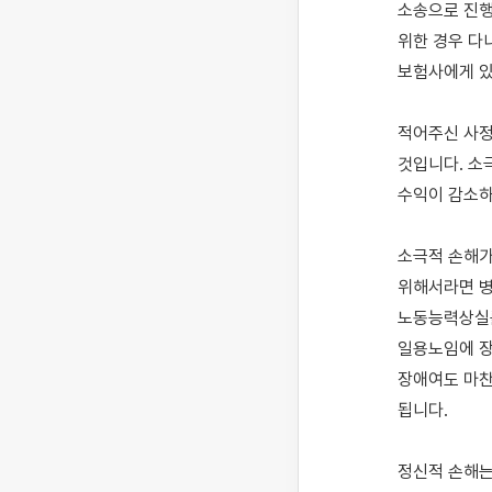
소송으로 진행
위한 경우 다
보험사에게 있
적어주신 사정
것입니다. 소
수익이 감소하는
소극적 손해가
위해서라면 병
노동능력상실률
일용노임에 장
장애여도 마찬
됩니다. 

정신적 손해는