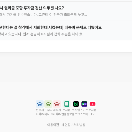
 시 권리금 포함 투자금 정산 의무 있나요?
해서 가게를 인수했습니다. 그런데 이 친구가 출퇴근도 늦고…
문한다는 걸 착각해서 저희한테 시켰는데, 배송비 문제로 다퉜어요
하고 있습니다. 원래 손님이 B지점에 전화 주문을 해야 했…
변호사
노무사
세무사
로시컴
로시컴
스마트
로시컴
지식iN
지식iN
지식iN
법률정보
블로그
스토어
TV
이용약관
·
개인정보처리방침