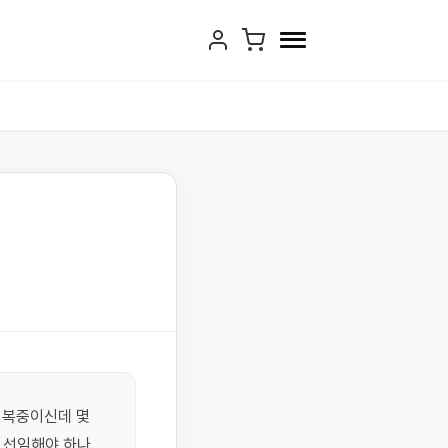
복중이신데 몇 
 선임해야 하나 