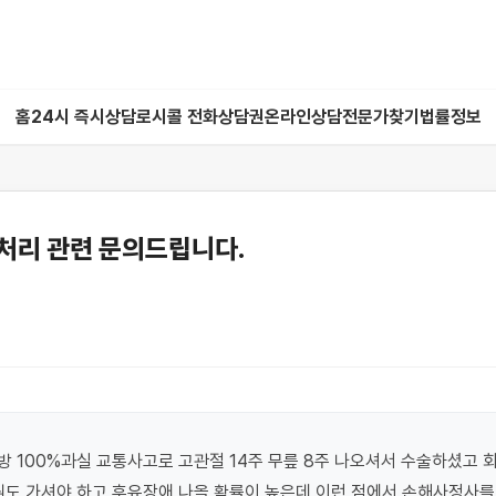
홈
24시 즉시상담
로시콜 전화상담권
온라인상담
전문가찾기
법률정보
처리 관련 문의드립니다.
 100%과실 교통사고로 고관절 14주 무릎 8주 나오셔서 수술하셨고 회
원도 가셔야 하고 후유장애 나올 확률이 높은데 이런 점에서 손해사정사를