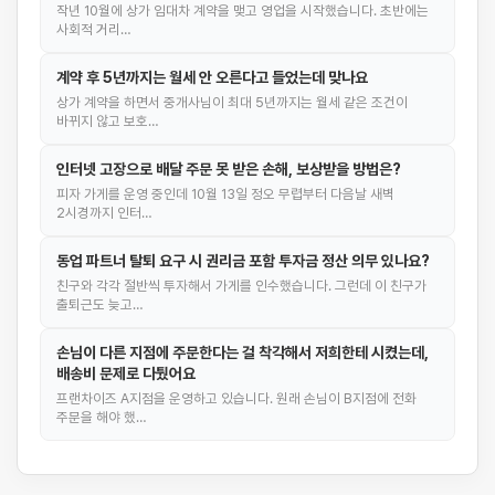
작년 10월에 상가 임대차 계약을 맺고 영업을 시작했습니다. 초반에는
사회적 거리…
계약 후 5년까지는 월세 안 오른다고 들었는데 맞나요
상가 계약을 하면서 중개사님이 최대 5년까지는 월세 같은 조건이
바뀌지 않고 보호…
인터넷 고장으로 배달 주문 못 받은 손해, 보상받을 방법은?
피자 가게를 운영 중인데 10월 13일 정오 무렵부터 다음날 새벽
2시경까지 인터…
동업 파트너 탈퇴 요구 시 권리금 포함 투자금 정산 의무 있나요?
친구와 각각 절반씩 투자해서 가게를 인수했습니다. 그런데 이 친구가
출퇴근도 늦고…
손님이 다른 지점에 주문한다는 걸 착각해서 저희한테 시켰는데,
배송비 문제로 다퉜어요
프랜차이즈 A지점을 운영하고 있습니다. 원래 손님이 B지점에 전화
주문을 해야 했…