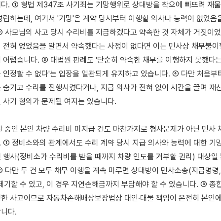
다. ① 형법 제347조 사기죄는 기망행위로 상대방을 착오에 빠뜨려 재물
성립하는데, 여기서 '기망'은 계약 당시부터 이행할 의사나 능력이 없었음을
② 사모님의 사고 당시 수리비를 지급하겠다고 약속한 것 자체가 거짓이었
 전혀 없었음을 알면서 약속했다는 사정이 없다면 이는 민사상 채무불이행
 어렵습니다. ③ 대법원 판례도 '단순히 약속한 채무를 이행하지 못했다
 인정할 수 없다'는 입장을 일관되게 유지하고 있습니다. ④ 다만 처음부터
 숨기고 수리를 진행시켰다거나, 지급 의사가 전혀 없이 시간을 끌며 재산
 사기 혐의가 문제될 여지는 있습니다.

관 중인 본인 차량 수리비 미지급 건도 마찬가지로 형사문제가 아닌 민사 채
 ① 정비소와의 관계에서도 수리 계약 당시 지급 의사와 능력에 대한 기망
 행사(정비소가 수리비를 받을 때까지 차량 인도를 거부할 권리) 대상일 
② 다만 두 건 모두 채무 이행을 계속 미루면 상대방이 민사소송(지급명령,
제기할 수 있고, 이 경우 지연손해금까지 부담해야 할 수 있습니다. ③ 종
한 사고이므로 자동차손해배상보장법상 대인·대물 책임이 온전히 본인에게
니다.
