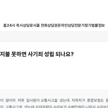
홈
24시 즉시상담
로시콜 전화상담권
온라인상담
전문가찾기
법률정보
지불 못하면 사기죄 성립 되나요?
이  않이라  저희  집사람이 교통사고을  냈는데  저희차가  종합보험도  들
이  교통사고을  냈는데 상대차량이 수리비가 수백만원이 나와서 수리비을 