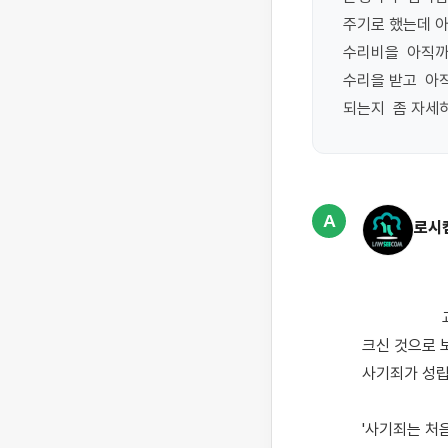
주기로 했는데 아
수리비을  아직까
수리을 받고  아
되는지  좀 자세
A
로시
                    교통사고 수리비를 아직 지급하지 못한 상황에서 상대방이 사기죄로 고발하겠다고 하여 걱정이 
크신 것으로 
사기죄가 성립
'사기죄는 처