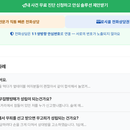
내 사건 무료 진단 신청하고
안심 솔루션 제안받기
전문가 직통 빠른 전화상담
로시콜 전화상담권
전화상담은
1:1 양방향 안심번호
로 연결 — 서로의 번호가 노출되지 않아요
사례
어요.
을 먹다가 옆테이블 여자분들이 괜찮아서 같이 합석해서 놀았거…
공무집행방해가 성립이 되는건가요?
길거리에서 잠들어 있던 저를 누가 신고했나봅니다. 술에 깨…
서 무죄를 선고 받으면 무고죄가 성립되는 건가요?
당하려다 손을 크게 다쳐서 상대방을 고소하였습니다. 1심에…