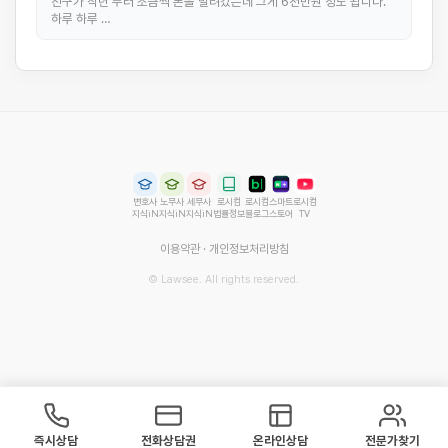
친구가 작년 부터 조금씩 돈을 빌려갔는데 그게 6천만원 정도 됩니다.
하루 하루 …
변호사
노무사
세무사
로시컴
로시컴
스마트
로시컴
지식iN
지식iN
지식iN
법률정보
블로그
스토어
TV
이용약관
·
개인정보처리방침
© Lawsee. All rights reserved.
즉시상담
전화상담권
온라인상담
전문가찾기