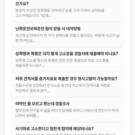
건가요?
동생이 수년전 성폭행을 당하려다 손을 크게 다쳐서 상대방을
고소하였습니다. 1심에…
난폭운전보복운전 혐의 받을 시 대처방법
최근에 운전하다가 한 차가 깜빡이를 안틀고 들어오는 바람에 사고가 날
뻔 했거든요…
성폭행과 폭행은 각각 별개 고소장을 경찰서에 제출해야 되나요?
성폭행 고소를 했는데 폭행만 당한 건은 폭행으로 따로 고소장을
제출하면 되나요? …
허위 견적서를 증거자료로 제출한 경우 형사고발이 가능할까요?
건물수리와 관련해서 민사소송 중인데 피고측이 견적서를 허위로
작성해서 법원에 증거…
마약인 줄 모르고 폈는데 경찰조사
얼마전에 친구들과 술을 먹다가 담배를 피려고 나왔는데 한친구가 먼저
나와서 담배를…
사기죄로 고소한다고 말한게 협박에 해당되나요?