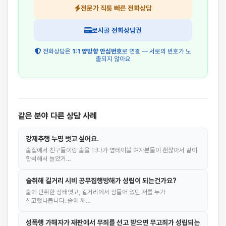
전문가 직통 빠른 전화상담
로시콜 전화상담권
전화상담은
1:1 양방향 안심번호
로 연결 — 서로의 번호가 노
출되지 않아요
같은 분야 다른 상담 사례
강제추행 누명 벗고 싶어요.
술집에서 친구들이랑 술을 먹다가 옆테이블 여자분들이 괜찮아서 같이
합석해서 놀았거…
술취해 길거리 시비 공무집행방해가 성립이 되는건가요?
술에 만취한 상태엿고, 길거리에서 잠들어 있던 저를 누가
신고했나봅니다. 술에 깨…
성폭행 가해자가 재판에서 무죄를 선고 받으면 무고죄가 성립되는