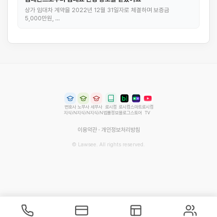
상가 임대차 계약을 2022년 12월 31일자로 체결하며 보증금
5,000만원, …
변호사
노무사
세무사
로시컴
로시컴
스마트
로시컴
지식iN
지식iN
지식iN
법률정보
블로그
스토어
TV
이용약관
·
개인정보처리방침
© Lawsee. All rights reserved.