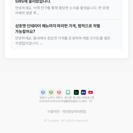
SNS에 올라왔습니다.
안녕하세요. 어제 친구를 통해 황당한 소식을 들었습니다. 한 유명
카페의 방문 후…
상호명 인테리어 메뉴까지 따라한 가게, 법적으로 처벌
가능할까요?
안녕하세요. 동네에서 정성껏 가게를 운영하며 제법 인지도를 쌓은
자영업자입니다. …
변호사
노무사
세무사
로시컴
로시컴
스마트
로시컴
지식iN
지식iN
지식iN
법률정보
블로그
스토어
TV
이용약관
·
개인정보처리방침
© Lawsee. All rights reserved.