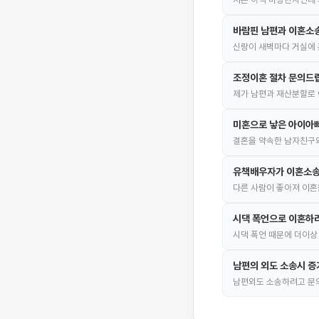
바람핀 남편과 이혼소
신랑이 새벽마다 거실에 
조정이혼 절차 문의드
제가 남편과 재산분할로 
미혼으로 낳은 아이아빠
결혼을 약속한 남자친구와
유책배우자가 이혼소송
다른 사람이 좋아져 이혼
시댁 폭언으로 이혼하
시댁 폭언 때문에 더이상
남편의 외도 소송시 증
남편외도 소송하려고 문의