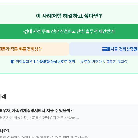
이 사례처럼 해결하고 싶다면?
내 사건 무료 진단 신청하고
안심 솔루션 제안받기
전문가 직통 빠른 전화상담
로시콜 전화상담권
전화상담은
1:1 양방향 안심번호
로 연결 — 서로의 번호가 노출되지 않아요
사례
배우자, 가족관계증명서에서 지울 수 있을까?
녀를 혼자 키워왔는데, 2018년 전남편이 재혼 사실을 …
있나요?
저희 아빠가 돌아가셔서 저희 엄마 성으로 저랑 제 동생들까…