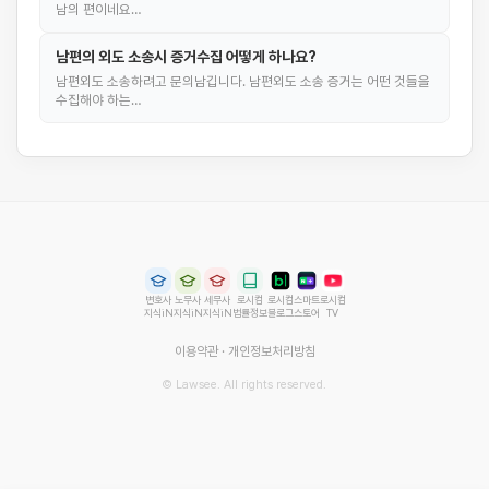
남의 편이네요…
남편의 외도 소송시 증거수집 어떻게 하나요?
남편외도 소송하려고 문의남깁니다. 남편외도 소송 증거는 어떤 것들을
수집해야 하는…
변호사
노무사
세무사
로시컴
로시컴
스마트
로시컴
지식iN
지식iN
지식iN
법률정보
블로그
스토어
TV
이용약관
·
개인정보처리방침
© Lawsee. All rights reserved.