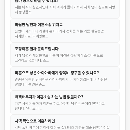
엄마 성으로 바꿀 수 있나요?
저는 아직 미성년자인데 저희 아빠가 돌아가셔서 저희 엄마 성으로 저랑
제 동생들까…
바람핀 남편과 이혼소송 위자료
신랑이 새벽마다 거실에 혼자나가서 전화를 하는 거를 한달동안
지켜봤어요. 타이밍보…
조정이혼 절차 문의드립니다.
제가 남편과 재산분할로 이혼이 어려운 상황이라 조정이혼으로
고려하고 있습니다. 조…
미혼으로 낳은 아이아빠에게 양육비 청구할 수 있나요?
결혼을 약속한 남자친구와의 사이에서 아이가 생겼는데 이 사실을
알렸더니 본인은 준…
유책배우자가 이혼소송 하는 방법 없을까요?
다른 사람이 좋아져 이혼을 하고 싶은데 남편은 죽어라 안된다고
합니다. 알아보니 …
시댁 폭언으로 이혼하려면
시댁 폭언 때문에 더이상 같이 못 살겠네요 제편을 해줄 남편은 정말