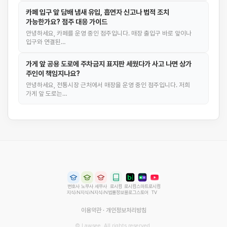
카페 입구 앞 담배 냄새 유입, 흡연자 신고나 법적 조치
가능한가요? 점주 대응 가이드
안녕하세요, 카페를 운영 중인 점주입니다. 매장 출입구 바로 앞이나
입구와 연결된…
가게 앞 공용 도로에 주차금지 표지판 세웠다가 사고 나면 상가
주인이 책임지나요?
안녕하세요, 전통시장 근처에서 매장을 운영 중인 점주입니다. 저희
가게 앞 도로는…
변호사
노무사
세무사
로시컴
로시컴
스마트
로시컴
지식iN
지식iN
지식iN
법률정보
블로그
스토어
TV
이용약관
·
개인정보처리방침
© Lawsee. All rights reserved.