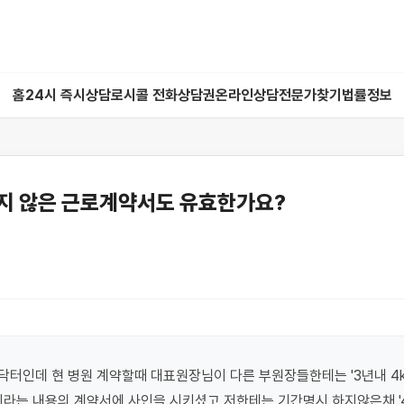
홈
24시 즉시상담
로시콜 전화상담권
온라인상담
전문가찾기
법률정보
지 않은 근로계약서도 유효한가요?
터인데 현 병원 계약할때 대표원장님이 다른 부원장들한테는 '3년내 4k
이라는 내용의 계약서에 사인을 시키셨고 저한테는 기간명시 하지않은채 '4