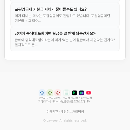
포관임금제 기본급 자체가 줄어들수도 있나요?
제가 다니는 회사는 포괄임금제로 진행하고 있습니다. 포괄임금제란
기본급 + 휴일수…
급여에 중식대 포함이면 월급을 덜 받게 되는건가요>
급여에 중식대포함이라는데 제가 먹는 밥이 월급에서 까인다는 건가요?
결과적으로 돈…
변호사
노무사
세무사
로시컴
로시컴
스마트
로시컴
지식iN
지식iN
지식iN
법률정보
블로그
스토어
TV
이용약관
·
개인정보처리방침
© Lawsee. All rights reserved.