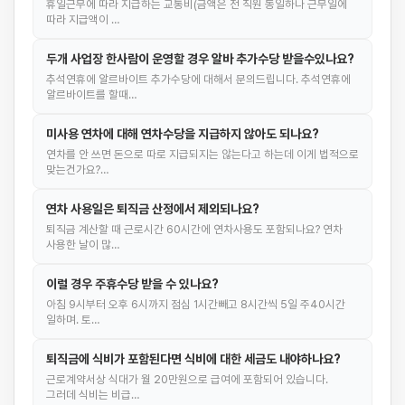
휴일근무에 따라 지급하는 교통비(금액은 전 직원 동일하나 근무일에
따라 지급액이 …
두개 사업장 한사람이 운영할 경우 알바 추가수당 받을수있나요?
추석연휴에 알르바이트 추가수당에 대해서 문의드립니다. 추석연휴에
알르바이트를 할때…
미사용 연차에 대해 연차수당을 지급하지 않아도 되나요?
연차를 안 쓰면 돈으로 따로 지급되지는 않는다고 하는데 이게 법적으로
맞는건가요?…
연차 사용일은 퇴직금 산정에서 제외되나요?
퇴직금 계산할 때 근로시간 60시간에 연차사용도 포함되나요? 연차
사용한 날이 많…
이럴 경우 주휴수당 받을 수 있나요?
아침 9시부터 오후 6시까지 점심 1시간빼고 8시간씩 5일 주40시간
일하며. 토…
퇴직금에 식비가 포함된다면 식비에 대한 세금도 내야하나요?
근로계약서상 식대가 월 20만원으로 급여에 포함되어 있습니다.
그러데 식비는 비급…