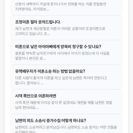
신랑이 새벽마다 거실에 혼자나가서 전화를 하는 거를 한달동안
지켜봤어요. 타이밍보…
조정이혼 절차 문의드립니다.
제가 남편과 재산분할로 이혼이 어려운 상황이라 조정이혼으로
고려하고 있습니다. 조…
미혼으로 낳은 아이아빠에게 양육비 청구할 수 있나요?
결혼을 약속한 남자친구와의 사이에서 아이가 생겼는데 이 사실을
알렸더니 본인은 준…
유책배우자가 이혼소송 하는 방법 없을까요?
다른 사람이 좋아져 이혼을 하고 싶은데 남편은 죽어라 안된다고
합니다. 알아보니 …
시댁 폭언으로 이혼하려면
시댁 폭언 때문에 더이상 같이 못 살겠네요 제편을 해줄 남편은 정말
남의 편이네요…
남편의 외도 소송시 증거수집 어떻게 하나요?
남편외도 소송하려고 문의남깁니다. 남편외도 소송 증거는 어떤 것들을
수집해야 하는…