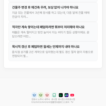
건물주 변경 후 재건축 우려, 보상 없이 나가야 하나요
지금 있는 건물에서 3년째 장사를 하고 있는데, 다음 달에 건물 매매
잔금이 치러…
적자만 계속 쌓이는데 폐업하려면 뭐부터 처리해야 하나요
매출은 계속 떨어지고 빚만 늘어서 더는 버티기 힘든 상황이에요. 문
닫으려면 어떤…
묵시적 갱신 후 폐업하면 월세는 언제까지 내야 하나요
음식점 상가를 2년 계약으로 임차했는데 별도 갱신 절차 없이 자동으로
연장되어 벌…
변호사
노무사
세무사
로시컴
로시컴
스마트
로시컴
지식iN
지식iN
지식iN
법률정보
블로그
스토어
TV