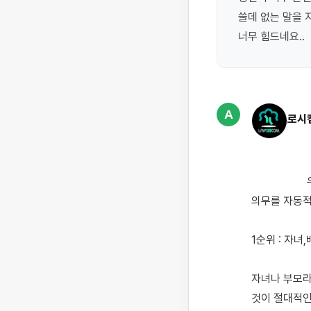
쓸데 없는 말을 
너무 힘드네요..
A
로시
                    우리나라의 상속법 상 가족관계증명서로 확인되는 친족인 자는 고인의 재산에 대해 권리와 
의무를 자동적
1순위 : 자녀
자녀나 부모라
것이 절대적인