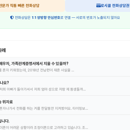
전문가 직통 빠른 전화상담
로시콜 전화상담권
전화상담은
1:1 양방향 안심번호
로 연결 — 서로의 번호가 노출되지 않아요
사례
배우자, 가족관계증명서에서 지울 수 있을까?
녀를 혼자 키워왔는데, 2018년 전남편이 재혼 사실을 …
있나요?
저희 아빠가 돌아가셔서 저희 엄마 성으로 저랑 제 동생들까…
송 위자료
혼자나가서 전화를 하는 거를 한달동안 지켜봤어요. 타이밍보…
립니다.
이혼이 어려운 상황이라 조정이혼으로 고려하고 있습니다. 조…