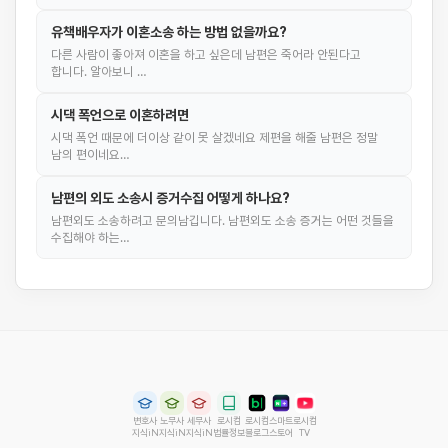
유책배우자가 이혼소송 하는 방법 없을까요?
다른 사람이 좋아져 이혼을 하고 싶은데 남편은 죽어라 안된다고
합니다. 알아보니 …
시댁 폭언으로 이혼하려면
시댁 폭언 때문에 더이상 같이 못 살겠네요 제편을 해줄 남편은 정말
남의 편이네요…
남편의 외도 소송시 증거수집 어떻게 하나요?
남편외도 소송하려고 문의남깁니다. 남편외도 소송 증거는 어떤 것들을
수집해야 하는…
변호사
노무사
세무사
로시컴
로시컴
스마트
로시컴
지식iN
지식iN
지식iN
법률정보
블로그
스토어
TV