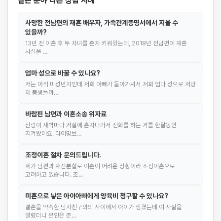
같은 분야 다른 상담 사례
사망한 전남편의 재혼 배우자, 가족관계증명서에서 지울 수
있을까?
13년 전 이혼 후 두 자녀를 혼자 키워왔는데, 2018년 전남편이 재혼
사실을 …
엄마 성으로 바꿀 수 있나요?
저는 아직 미성년자인데 저희 아빠가 돌아가셔서 저희 엄마 성으로 저랑
제 동생들까…
바람핀 남편과 이혼소송 위자료
신랑이 새벽마다 거실에 혼자나가서 전화를 하는 거를 한달동안
지켜봤어요. 타이밍보…
조정이혼 절차 문의드립니다.
제가 남편과 재산분할로 이혼이 어려운 상황이라 조정이혼으로
고려하고 있습니다. 조…
미혼으로 낳은 아이아빠에게 양육비 청구할 수 있나요?
결혼을 약속한 남자친구와의 사이에서 아이가 생겼는데 이 사실을
알렸더니 본인은 준…