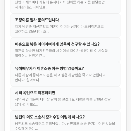
신랑이 새벽마다 거실에 혼자나가서 전화를 하는 거를 한달동안
지켜봤어요. 타이밍보…
조정이혼 절차 문의드립니다.
제가 남편과 재산분할로 이혼이 어려운 상황이라 조정이혼으로
고려하고 있습니다. 조…
미혼으로 낳은 아이아빠에게 양육비 청구할 수 있나요?
결혼을 약속한 남자친구와의 사이에서 아이가 생겼는데 이 사실을
알렸더니 본인은 준…
유책배우자가 이혼소송 하는 방법 없을까요?
다른 사람이 좋아져 이혼을 하고 싶은데 남편은 죽어라 안된다고
합니다. 알아보니 …
시댁 폭언으로 이혼하려면
시댁 폭언 때문에 더이상 같이 못 살겠네요 제편을 해줄 남편은 정말
남의 편이네요…
남편의 외도 소송시 증거수집 어떻게 하나요?
남편외도 소송하려고 문의남깁니다. 남편외도 소송 증거는 어떤 것들을
수집해야 하는…