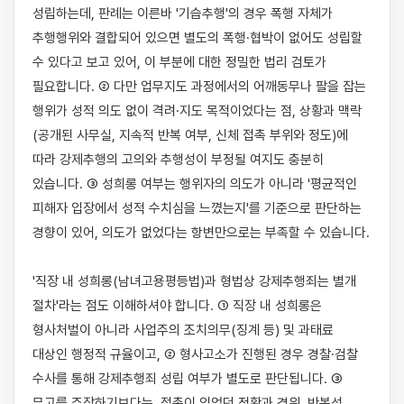
성립하는데, 판례는 이른바 '기습추행'의 경우 폭행 자체가 
추행행위와 결합되어 있으면 별도의 폭행·협박이 없어도 성립할 
수 있다고 보고 있어, 이 부분에 대한 정밀한 법리 검토가 
필요합니다. ② 다만 업무지도 과정에서의 어깨동무나 팔을 잡는 
행위가 성적 의도 없이 격려·지도 목적이었다는 점, 상황과 맥락
(공개된 사무실, 지속적 반복 여부, 신체 접촉 부위와 정도)에 
따라 강제추행의 고의와 추행성이 부정될 여지도 충분히 
있습니다. ③ 성희롱 여부는 행위자의 의도가 아니라 '평균적인 
피해자 입장에서 성적 수치심을 느꼈는지'를 기준으로 판단하는 
경향이 있어, 의도가 없었다는 항변만으로는 부족할 수 있습니다.

'직장 내 성희롱(남녀고용평등법)과 형법상 강제추행죄는 별개 
절차'라는 점도 이해하셔야 합니다. ① 직장 내 성희롱은 
형사처벌이 아니라 사업주의 조치의무(징계 등) 및 과태료 
대상인 행정적 규율이고, ② 형사고소가 진행된 경우 경찰·검찰 
수사를 통해 강제추행죄 성립 여부가 별도로 판단됩니다. ③ 
무고를 주장하기보다는, 접촉이 있었던 정황과 경위, 반복성 