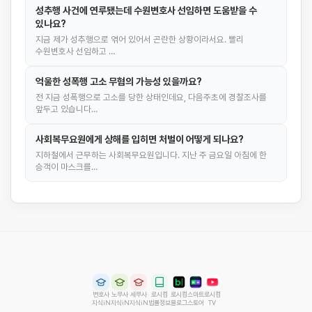
성추행 사건에 연루됐는데 수원변호사 선임하면 도움받을 수
있나요?
지금 제가 성추행으로 엮어 있어서 곤란한 상황이라서요. 빨리
수원변호사 선임하고 …
억울한 성폭행 고소 무혐의 가능성 있을까요?
전 지금 성폭행으로 고소를 당한 상태인데요, 다음주초에 경찰조사를
앞두고 있습니다…
사회복무요원에게 상해를 입히면 처벌이 어떻게 되나요?
지하철에서 근무하는 사회복무요원입니다. 지난 주 금요일 아침에 한
승객이 마스크를…
변호사
노무사
세무사
로시컴
로시컴
스마트
로시컴
지식iN
지식iN
지식iN
법률정보
블로그
스토어
TV