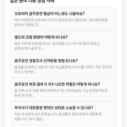
같은 분야 다른 상담 사례
오토바이 음주운전 벌금이 어느정도 나올까요?
제가 이번달에 오토바이 타다가 음주운전이 걸려서요. 임시면허증을
받아서 다음달 까…
절도죄 초범 형량이 어떻게 되나요?
늦은 저녁에 집에 돌아오는 길이었습니다. 친구와 함께 있었고,
골목길에서 술에 취…
음주운전 경찰조사 선처받을 방법 있나요?
술집을 운영하고 있는데 가끔 손님들한테 서비스를 주면서 저도 한잔씩
마시고 하거든…
음주운전 측정 결과 0.03 나오면 처벌은 어떻게 되나요?
술 진짜 소주 반병 밖에 안먹어서 1도 안취하길래 그냥 운전했거든요
원래 제 주량…
투자사기 대포통장 명의인 상대로 소송할 수 있나요?
리딩 주식투자사기 당했습니다. 범인들은 현재 잡혀서 재판중에
있습니다. 제가 입금…