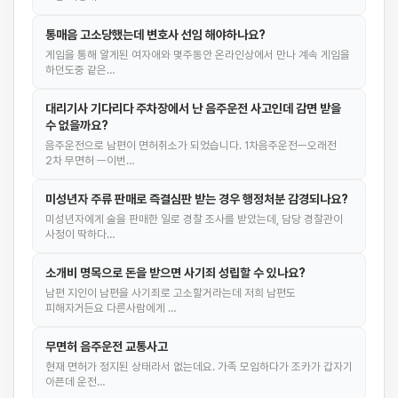
통매음 고소당했는데 변호사 선임 해야하나요?
게임을 통해 알게된 여자애와 몇주동안 온라인상에서 만나 계속 게임을
하던도중 같은…
대리기사 기다리다 주차장에서 난 음주운전 사고인데 감면 받을
수 없을까요?
음주운전으로 남편이 면허취소가 되었습니다. 1차음주운전ㅡ오래전
2차 무면허 ㅡ이번…
미성년자 주류 판매로 즉결심판 받는 경우 행정처분 감경되나요?
미성년자에게 술을 판매한 일로 경찰 조사를 받았는데, 담당 경찰관이
사정이 딱하다…
소개비 명목으로 돈을 받으면 사기죄 성립할 수 있나요?
남편 지인이 남편을 사기죄로 고소할거라는데 저희 남편도
피해자거든요 다른사람에게 …
무면허 음주운전 교통사고
현재 면허가 정지된 상태라서 없는데요. 가족 모임하다가 조카가 갑자기
아픈데 운전…