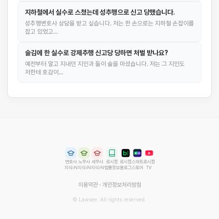
지하철에서 실수로 스쳤는데 성추행으로 신고 당했습니다.
성추행변호사 상담을 받고 싶습니다. 저는 한 손으로는 지하철 손잡이를
잡고 있었고…
술김에 한 실수로 강제추행 신고당 당하면 처벌 받나요?
예전부터 알고 지내던 지인과 둘이 술을 마셨습니다. 저는 그 지인도
저한테 호감이…
변호사
노무사
세무사
로시컴
로시컴
스마트
로시컴
지식iN
지식iN
지식iN
법률정보
블로그
스토어
TV
이용약관
·
개인정보처리방침
© Lawsee. All rights reserved.