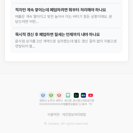
적자만 계속 쌓이는데 폐업하려면 뭐부터 처리해야 하나요
매출은 계속 떨어지고 빚만 늘어서 더는 버티기 힘든 상황이에요. 문
닫으려면 어떤…
묵시적 갱신 후 폐업하면 월세는 언제까지 내야 하나요
음식점 상가를 2년 계약으로 임차했는데 별도 갱신 절차 없이 자동으로
연장되어 벌…
변호사
노무사
세무사
로시컴
로시컴
스마트
로시컴
지식iN
지식iN
지식iN
법률정보
블로그
스토어
TV
이용약관
·
개인정보처리방침
© Lawsee. All rights reserved.