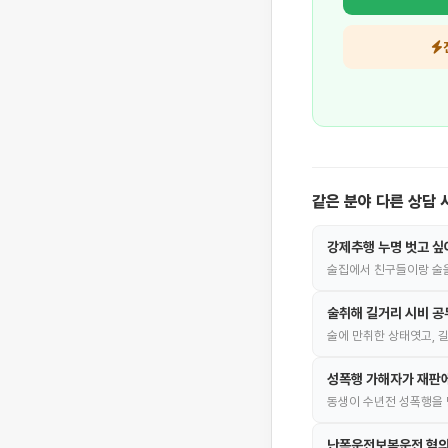
같은 분야 다른 상담 
강제추행 누명 벗고 싶
술집에서 친구들이랑 술
술취해 길거리 시비 
술에 만취한 상태엿고, 
성폭행 가해자가 재판에
동생이 수년전 성폭행을 
난폭운전보복운전 혐의