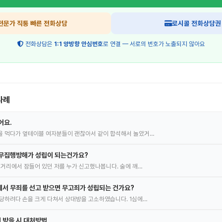
전문가 직통 빠른 전화상담
로시콜 전화상담권
전화상담은
1:1 양방향 안심번호
로 연결 — 서로의 번호가 노출되지 않아요
사례
어요.
을 먹다가 옆테이블 여자분들이 괜찮아서 같이 합석해서 놀았거…
공무집행방해가 성립이 되는건가요?
길거리에서 잠들어 있던 저를 누가 신고했나봅니다. 술에 깨…
서 무죄를 선고 받으면 무고죄가 성립되는 건가요?
당하려다 손을 크게 다쳐서 상대방을 고소하였습니다. 1심에…
 받을 시 대처방법