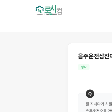
음주운전삼진아
형사
Q
잘 지내다가 하필
음주운전으로 2번