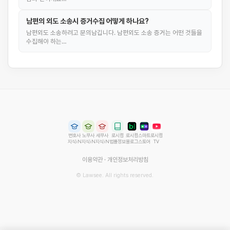
남편의 외도 소송시 증거수집 어떻게 하나요?
남편외도 소송하려고 문의남깁니다. 남편외도 소송 증거는 어떤 것들을
수집해야 하는…
변호사
노무사
세무사
로시컴
로시컴
스마트
로시컴
지식iN
지식iN
지식iN
법률정보
블로그
스토어
TV
이용약관
·
개인정보처리방침
© Lawsee. All rights reserved.