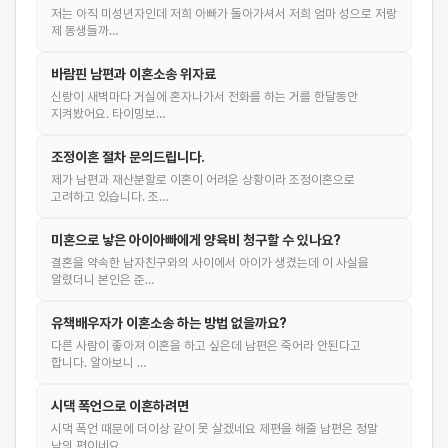
저는 아직 미성년자인데 저희 아빠가 돌아가셔서 저희 엄마 성으로 저랑
제 동생들까…
바람핀 남편과 이혼소송 위자료
신랑이 새벽마다 거실에 혼자나가서 전화를 하는 거를 한달동안
지켜봤어요. 타이밍보…
조정이혼 절차 문의드립니다.
제가 남편과 재산분할로 이혼이 어려운 상황이라 조정이혼으로
고려하고 있습니다. 조…
미혼으로 낳은 아이아빠에게 양육비 청구할 수 있나요?
결혼을 약속한 남자친구와의 사이에서 아이가 생겼는데 이 사실을
알렸더니 본인은 준…
유책배우자가 이혼소송 하는 방법 없을까요?
다른 사람이 좋아져 이혼을 하고 싶은데 남편은 죽어라 안된다고
합니다. 알아보니 …
시댁 폭언으로 이혼하려면
시댁 폭언 때문에 더이상 같이 못 살겠네요 제편을 해줄 남편은 정말
남의 편이네요…