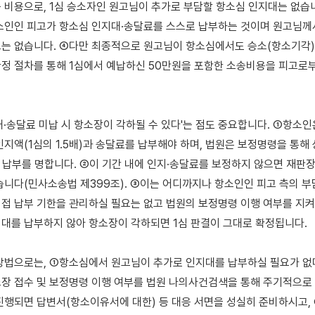
 비용으로, 1심 승소자인 원고님이 추가로 부담할 항소심 인지대는 없습니다
소인인 피고가 항소심 인지대·송달료를 스스로 납부하는 것이며 원고님께서
는 없습니다. ④다만 최종적으로 원고님이 항소심에서도 승소(항소기각)하
정 절차를 통해 1심에서 예납하신 50만원을 포함한 소송비용을 피고로부
대·송달료 미납 시 항소장이 각하될 수 있다'는 점도 중요합니다. ①항소인은
인지액(1심의 1.5배)과 송달료를 납부해야 하며, 법원은 보정명령을 통해
해 납부를 명합니다. ②이 기간 내에 인지·송달료를 보정하지 않으면 재판
습니다(민사소송법 제399조). ③이는 어디까지나 항소인인 피고 측의 부
접 납부 기한을 관리하실 필요는 없고 법원의 보정명령 이행 여부를 지켜
대를 납부하지 않아 항소장이 각하되면 1심 판결이 그대로 확정됩니다.

방법으로는, ①항소심에서 원고님이 추가로 인지대를 납부하실 필요가 없다
장 접수 및 보정명령 이행 여부를 법원 나의사건검색을 통해 주기적으로 
진행되면 답변서(항소이유서에 대한) 등 대응 서면을 성실히 준비하시고, 