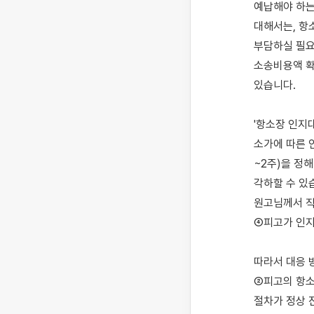
예납해야 하는
대해서는, 항
부담하실 필요
소송비용액 확
있습니다.

'항소장 인지
소가에 따른 
~2주)을 정
각하할 수 있
원고님께서 직
④피고가 인지
따라서 대응 
②피고의 항소
절차가 정상 