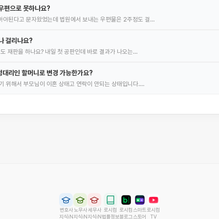
자우편으로 못하나요?
아야된다고 문자왔었는데 법원에서 보내는 우편물은 2주정도 걸…
나 걸리나요?
정도 재판을 하나요? 내일 첫 공판인데 바로 결과가 나오는…
정대리인 할머니로 변경 가능한가요?
기 위해서 부모님이 이혼 상태고 연락이 안되는 상태입니다.…
변호사
노무사
세무사
로시컴
로시컴
스마트
로시컴
지식iN
지식iN
지식iN
법률정보
블로그
스토어
TV