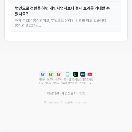
법인으로 전환을 하면 개인사업자보다 절세 효과를 기대할 수
있나요?
현재 본업은 봉직의이고, 부업으로 온라인 강의를 하고 있습니다.
봉직의 월급은 n…
변호사
노무사
세무사
로시컴
로시컴
스마트
로시컴
지식iN
지식iN
지식iN
법률정보
블로그
스토어
TV
이용약관
·
개인정보처리방침
© Lawsee. All rights reserved.