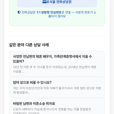
로시콜 전화상담권
전화상담은
1:1 양방향 안심번호
로 연결 — 서로의 번호가 노
출되지 않아요
같은 분야 다른 상담 사례
사망한 전남편의 재혼 배우자, 가족관계증명서에서 지울 수
있을까?
13년 전 이혼 후 두 자녀를 혼자 키워왔는데, 2018년 전남편이 재혼
사실을 …
엄마 성으로 바꿀 수 있나요?
저는 아직 미성년자인데 저희 아빠가 돌아가셔서 저희 엄마 성으로 저랑
제 동생들까…
바람핀 남편과 이혼소송 위자료
신랑이 새벽마다 거실에 혼자나가서 전화를 하는 거를 한달동안
지켜봤어요. 타이밍보…