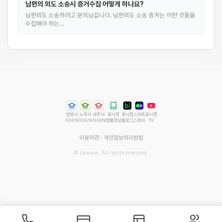
남편의 외도 소송시 증거수집 어떻게 하나요?
남편외도 소송하려고 문의남깁니다. 남편외도 소송 증거는 어떤 것들을
수집해야 하는…
변호사
노무사
세무사
로시컴
로시컴
스마트
로시컴
지식iN
지식iN
지식iN
법률정보
블로그
스토어
TV
이용약관
·
개인정보처리방침
© Lawsee. All rights reserved.