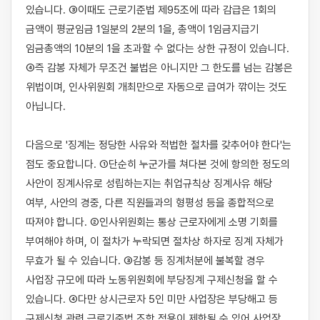
있습니다. ③이때도 근로기준법 제95조에 따라 감급은 1회의 
금액이 평균임금 1일분의 2분의 1을, 총액이 1임금지급기 
임금총액의 10분의 1을 초과할 수 없다는 상한 규정이 있습니다. 
④즉 감봉 자체가 무조건 불법은 아니지만 그 한도를 넘는 감봉은 
위법이며, 인사위원회 개최만으로 자동으로 급여가 깎이는 것도 
아닙니다.

다음으로 '징계는 정당한 사유와 적법한 절차를 갖추어야 한다'는 
점도 중요합니다. ①단순히 누군가를 쳐다본 것에 항의한 정도의 
사안이 징계사유로 성립하는지는 취업규칙상 징계사유 해당 
여부, 사안의 경중, 다른 직원들과의 형평성 등을 종합적으로 
따져야 합니다. ②인사위원회는 통상 근로자에게 소명 기회를 
부여해야 하며, 이 절차가 누락되면 절차상 하자로 징계 자체가 
무효가 될 수 있습니다. ③감봉 등 징계처분에 불복할 경우 
사업장 규모에 따라 노동위원회에 부당징계 구제신청을 할 수 
있습니다. ④다만 상시근로자 5인 미만 사업장은 부당해고 등 
구제신청 관련 근로기준법 조항 적용이 제한될 수 있어 사업장 