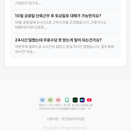
가입되어 있구요…
10월 공휴일 단축근무 후 토요일로 대체가 가능한지요?
10월 공휴일에 5시간으로 근무시간을 조정했습니다. 근로자수는
5명미만이면 근로한…
24시간 일했는데 주휴수당 못 받는게 말이 되는건가요?
저번주에 월화수금 4시간씩 일하고 토일 5시간 일했습니다. 일주일에
15시간 이상…
변호사
노무사
세무사
로시컴
로시컴
스마트
로시컴
지식iN
지식iN
지식iN
법률정보
블로그
스토어
TV
이용약관
·
개인정보처리방침
© Lawsee. All rights reserved.