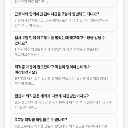
퇴사자가 따로 퇴직금 …
근로자와 합의하면 급여지급을 2달에 한번해도 되나요?
건설회사 운영중이고, 일용직분들 노임 지급에 있어서 일용직분들과
협의 후 급여지급…
입사 2일 만에 해고통보를 받았는데 해고예고수당을 받을 수
있나요?
1. 직원이 된지 2틀차 인데 30일전에 해고 통지를 받았습니다
해고예고수당을 받…
퇴직금 계산이 잘못됐다고 직원이 항의하는데 뭐가
이상한건가요?
1년 조금 넘게 일한 알바생 퇴직금 줬습니다. 알바생이 퇴직금 금액이
적다며 항의…
월급과 퇴직금은 계좌가 다르게 지급받는거지요?
오늘 월급날인데 월급날 전 퇴사를해서 퇴직후 부터 2주전까지 월급과
퇴직금이 함께…
DC형 퇴직금 적립금은 못 받나요?
2년 근무하고 퇴직을 앞둔 사람입니다. 퇴직연금은 회사에서 DC로